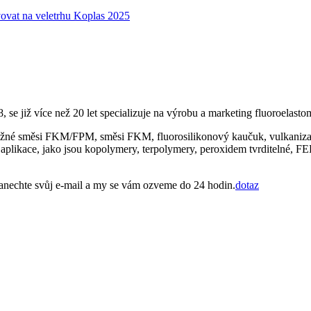
vat na veletrhu Koplas 2025
se již více než 20 let specializuje na výrobu a marketing fluoroelast
ěžné směsi FKM/FPM, směsi FKM, fluorosilikonový kaučuk, vulkanizačn
 aplikace, jako jsou kopolymery, terpolymery, peroxidem tvrditelné,
anechte svůj e-mail a my se vám ozveme do 24 hodin.
dotaz