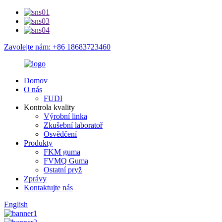
Zavolejte nám: +86 18683723460
Domov
O nás
FUDI
Kontrola kvality
Výrobní linka
Zkušební laboratoř
Osvědčení
Produkty
FKM guma
FVMQ Guma
Ostatní pryž
Zprávy
Kontaktujte nás
English