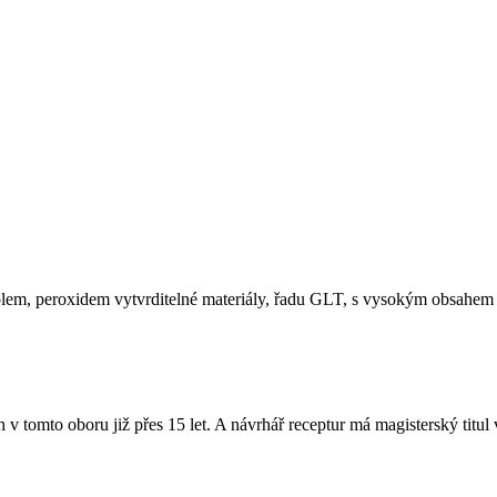
lem, peroxidem vytvrditelné materiály, řadu GLT, s vysokým obsahem
h v tomto oboru již přes 15 let. A návrhář receptur má magisterský titu