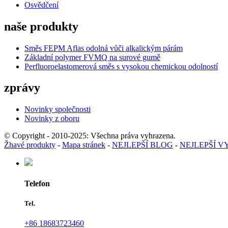
Osvědčení
naše produkty
Směs FEPM Aflas odolná vůči alkalickým párám
Základní polymer FVMQ na surové gumě
Perfluoroelastomerová směs s vysokou chemickou odolností
zprávy
Novinky společnosti
Novinky z oboru
© Copyright - 2010-2025: Všechna práva vyhrazena.
Žhavé produkty
-
Mapa stránek
-
NEJLEPŠÍ BLOG
-
NEJLEPŠÍ 
Telefon
Tel.
+86 18683723460