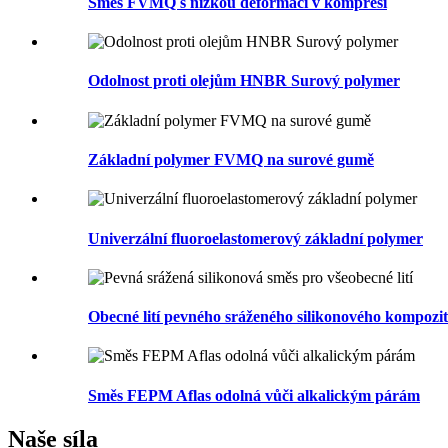
Směs FVMQ s nízkou deformací v kompresi
Odolnost proti olejům HNBR Surový polymer
Základní polymer FVMQ na surové gumě
Univerzální fluoroelastomerový základní polymer
Obecné lití pevného sráženého silikonového kompozit
Směs FEPM Aflas odolná vůči alkalickým párám
Naše síla