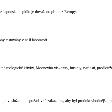
z Japonska; lepidlo je dováženo přímo z Evropy.
 testovány v naší laboratoři.
ě reologické křivky, Mooneyho viskozity, hustoty, tvrdosti, prodlouže
i upraví složení dle požadavků zákazníka, aby byl produkt vhodnější pro