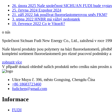
26. února 2025
Naše společnost SICHUAN FUDI bude vystavo
25. června 2024
Expobor 2024
21. září 2022
Jak používat fluoroelastomerovou směs FKM?
3. srpna 2022
HNBR má vážný nedostatek
19. července 2022
Co je Viton®?
o nás
Společnost Sichuan Fudi New Energy Co., Ltd., založená v roce 1998, 
Naše hlavní produkty jsou polymery na bázi fluoroelastomerů, předb
kompletní sortiment fluoroelastomerů pro různé pracovní podmínky a
zobrazit více
V případě dotazů ohledně našich produktů nebo ceníku nám prosím z
Ulice Muyu č. 396, město Gongxing, Chengdu Čína
+86 18683723460
fudichem@gmail.com
Informace
FUDI